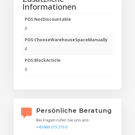
Informationen
POS:NotDiscountable
0
POS:ChooseWarehouseSpaceManually
0
POS:BlockArticle
0
Persönliche Beratung
Bei Fragen rufen Sie uns ans:
+43 660 215 215 0