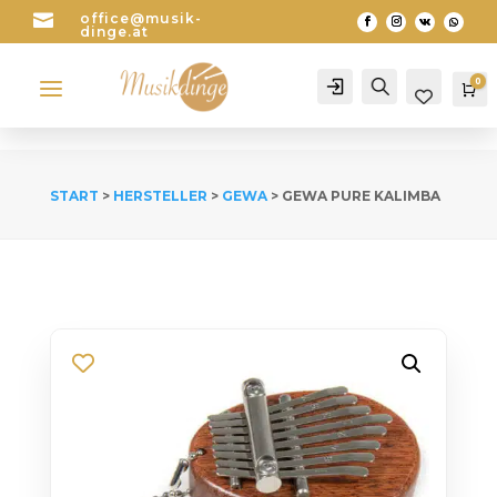

office@musik-
dinge.at
a
0
Account
Search
Wa
START
>
HERSTELLER
>
GEWA
> GEWA PURE KALIMBA