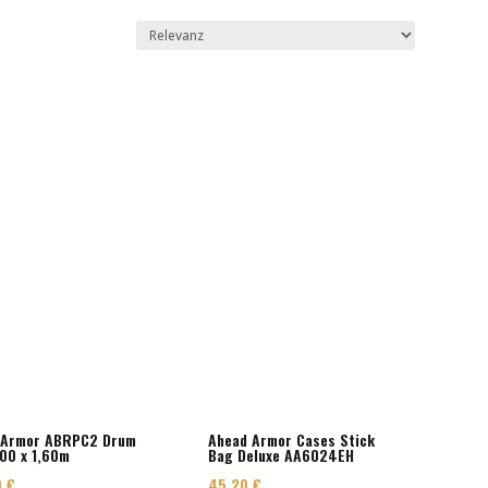
 Armor ABRPC2 Drum
Ahead Armor Cases Stick
00 x 1,60m
Bag Deluxe AA6024EH
0
€
45,20
€