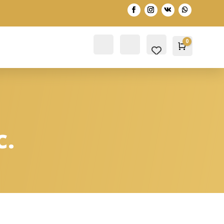
0
Account
Search
Warenko
0,00
€
c.