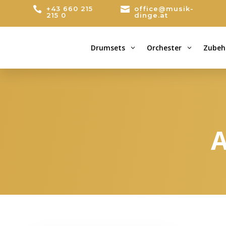

+43 660 215

office@musik-
215 0
dinge.at
Drumsets
Orchester
Zubeh
3
3
A