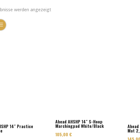
ebnisse werden angezeigt
Ahead AHSHP 14″ S-Hoop
Marchingpad White/Black
SHP 14″ Practice
Ahead
re
Mat 2,
105,00
€
145,0