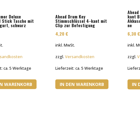
Ahead
mor Deluxe
Ahead Drum Key
kant B
 Stick Tasche mit
Stimmschlüssel 4-kant mit
Akkus
gurt, schwarz
Clip zur Befestigung
ne
4,20
€
6,30
t.
inkl. MwSt.
inkl. 
sandkosten
zzgl.
Versandkosten
zzgl.
V
t:
ca. 5 Werktage
Lieferzeit:
ca. 5 Werktage
Liefer
EN WARENKORB
IN DEN WARENKORB
IN