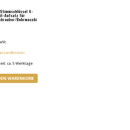
 Stimmschlüssel 4-
it-Aufsatz für
chrauber/Bohrmaschi
€
MwSt.
ersandkosten
zeit:
ca. 5 Werktage
 DEN WARENKORB