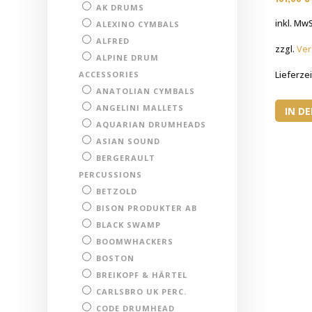
AK DRUMS
inkl. MwS
ALEXINO CYMBALS
ALFRED
zzgl.
Ver
ALPINE DRUM
ACCESSORIES
Lieferzei
ANATOLIAN CYMBALS
ANGELINI MALLETS
IN D
AQUARIAN DRUMHEADS
ASIAN SOUND
BERGERAULT
PERCUSSIONS
BETZOLD
BISON PRODUKTER AB
BLACK SWAMP
BOOMWHACKERS
BOSTON
BREIKOPF & HÄRTEL
CARLSBRO UK PERC.
CODE DRUMHEAD