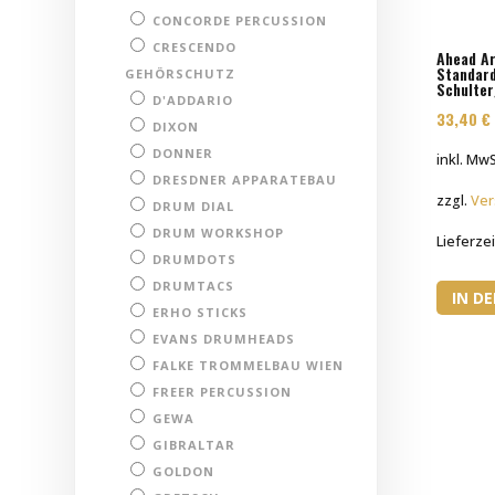
CONCORDE PERCUSSION
CRESCENDO
Ahead Ar
Standard
GEHÖRSCHUTZ
Schulter
D'ADDARIO
33,40
€
DIXON
DONNER
inkl. MwS
DRESDNER APPARATEBAU
zzgl.
Ver
DRUM DIAL
DRUM WORKSHOP
Lieferzei
DRUMDOTS
DRUMTACS
IN D
ERHO STICKS
EVANS DRUMHEADS
FALKE TROMMELBAU WIEN
FREER PERCUSSION
GEWA
GIBRALTAR
GOLDON