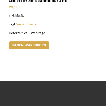
Studio49 RV-Antriebsriemen 118 x 3 mm
29,90
€
inkl. MwSt.
zzgl.
Versandkosten
Lieferzeit:
ca. 5 Werktage
IN DEN WARENKORB