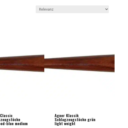
Classic
Agner Klassik
gzeugstöcke
Schlagzeugstöcke grün
ood-blue medium
light weight
t