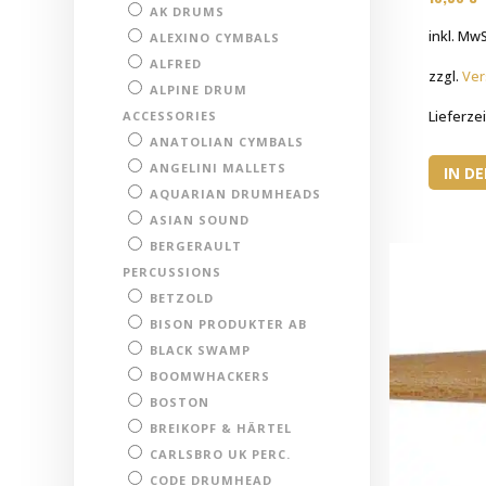
AK DRUMS
inkl. MwS
ALEXINO CYMBALS
ALFRED
zzgl.
Ver
ALPINE DRUM
ACCESSORIES
Lieferzei
ANATOLIAN CYMBALS
ANGELINI MALLETS
IN D
AQUARIAN DRUMHEADS
ASIAN SOUND
BERGERAULT
PERCUSSIONS
BETZOLD
BISON PRODUKTER AB
BLACK SWAMP
BOOMWHACKERS
BOSTON
BREIKOPF & HÄRTEL
CARLSBRO UK PERC.
CODE DRUMHEAD