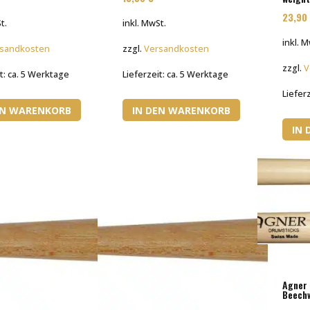
23,9
t.
inkl. MwSt.
inkl. 
sandkosten
zzgl.
Versandkosten
zzgl.
V
t:
ca. 5 Werktage
Lieferzeit:
ca. 5 Werktage
Liefer
EN WARENKORB
IN DEN WARENKORB
IN
Agner 
Beech