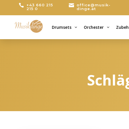

+43 660 215

office@musik-
215 0
dinge.at
Drumsets
Orchester
Zubeh
3
3
Schlä