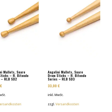
ni Mallets, Snare
Angelini Mallets, Snare
ticks – R. Bitondo
Drum Sticks – R. Bitondo
s – RLB SD2
Series – RLB SD3
0
€
33,00
€
MwSt.
inkl. MwSt.
ersandkosten
zzgl.
Versandkosten