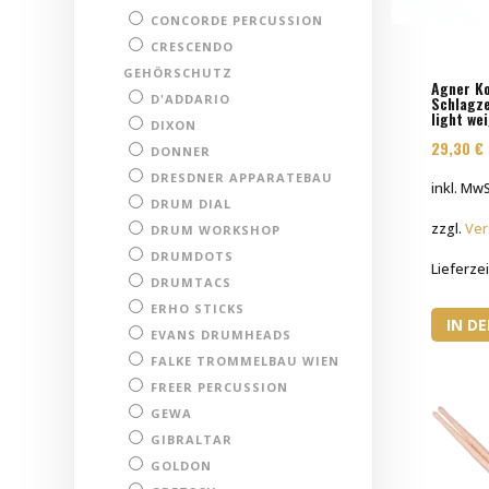
CONCORDE PERCUSSION
CRESCENDO
GEHÖRSCHUTZ
Agner K
D'ADDARIO
Schlagz
light we
DIXON
29,30
€
DONNER
DRESDNER APPARATEBAU
inkl. MwS
DRUM DIAL
zzgl.
Ver
DRUM WORKSHOP
DRUMDOTS
Lieferzei
DRUMTACS
ERHO STICKS
IN D
EVANS DRUMHEADS
FALKE TROMMELBAU WIEN
FREER PERCUSSION
GEWA
GIBRALTAR
GOLDON