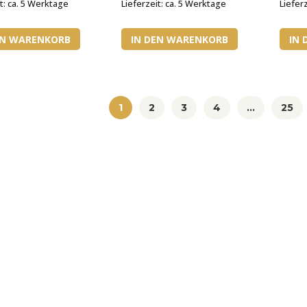
t:
ca. 5 Werktage
Lieferzeit:
ca. 5 Werktage
Liefer
EN WARENKORB
IN DEN WARENKORB
IN
1
2
3
4
…
25