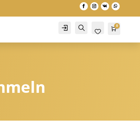
0
Account
Search
Warenko
0,00
€
ommeln