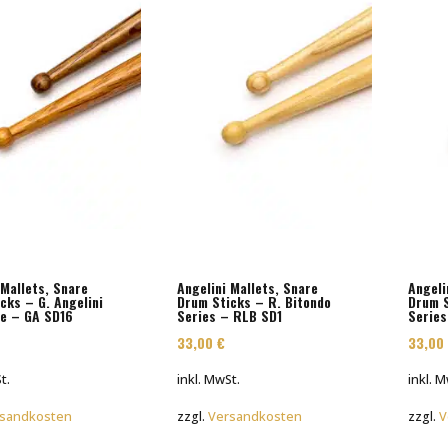
 Mallets, Snare
Angelini Mallets, Snare
Angeli
cks – G. Angelini
Drum Sticks – R. Bitondo
Drum S
e – GA SD16
Series – RLB SD1
Serie
33,00
€
33,0
t.
inkl. MwSt.
inkl. 
sandkosten
zzgl.
Versandkosten
zzgl.
V