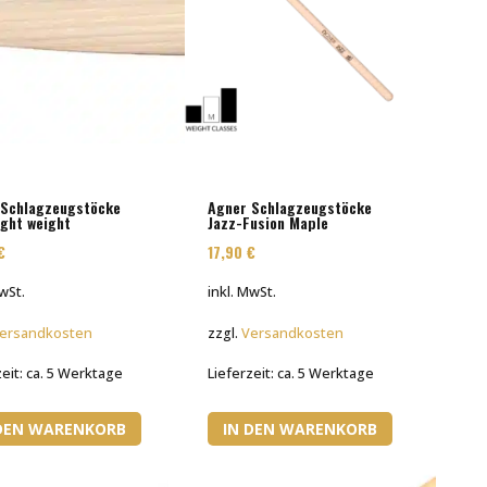
 Schlagzeugstöcke
Agner Schlagzeugstöcke
ight weight
Jazz-Fusion Maple
€
17,90
€
MwSt.
inkl. MwSt.
ersandkosten
zzgl.
Versandkosten
zeit:
ca. 5 Werktage
Lieferzeit:
ca. 5 Werktage
 DEN WARENKORB
IN DEN WARENKORB