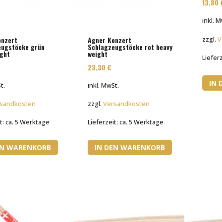
13,80
inkl. 
onzert
Agner Konzert
zzgl.
V
eugstöcke grün
Schlagzeugstöcke rot heavy
ight
weight
Liefer
23,30
€
IN
t.
inkl. MwSt.
sandkosten
zzgl.
Versandkosten
t:
ca. 5 Werktage
Lieferzeit:
ca. 5 Werktage
EN WARENKORB
IN DEN WARENKORB