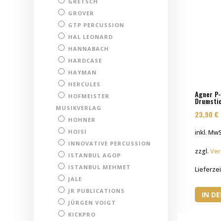
GRETSCH
GROVER
GTP PERCUSSION
HAL LEONARD
HANNABACH
HARDCASE
HAYMAN
HERCULES
Agner P-
HOFMEISTER
Drumstic
MUSIKVERLAG
23,90
€
HOHNER
HOISI
inkl. MwS
INNOVATIVE PERCUSSION
zzgl.
Ver
ISTANBUL AGOP
ISTANBUL MEHMET
Lieferzei
JALE
JR PUBLICATIONS
IN D
JÜRGEN VOIGT
KICKPRO