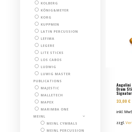
KOLBERG
KÖNIG&MEYER
KORG
KUPPMEN
LATIN PERCUSSION
LEFIMA
LEGERE
LITE STICKS
LOS CABOS
LUDWIG
LUWIG MASTER
PUBLICATIONS
Angelini
Drum Sti
MAJESTIC
Signatur
MALLETECH
33,00
€
MAPEX
MARIMBA ONE
inkl. MwS
MEINL
zzgl.
Ver
MEINL CYMBALS
MEINL PERCUSSION