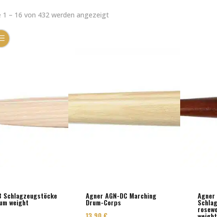
e 1 – 16 von 432 werden angezeigt
B Schlagzeugstöcke
Agner AGN-DC Marching
Agner 
um weight
Drum-Corps
Schla
rosew
13,90
€
weigh