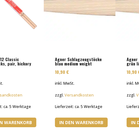
12 Classic
Agner Schlagzeugstöcke
Agner
ks, pair, hickory
blau medium weight
grün l
10,90
€
10,90
t.
inkl. MwSt.
inkl. 
sandkosten
zzgl.
Versandkosten
zzgl.
V
t:
ca. 5 Werktage
Lieferzeit:
ca. 5 Werktage
Liefer
EN WARENKORB
IN DEN WARENKORB
IN