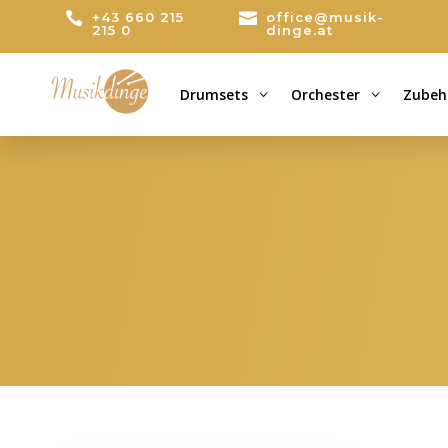

+43 660 215

office@musik-
215 0
dinge.at
Drumsets
Orchester
Zubeh
3
3