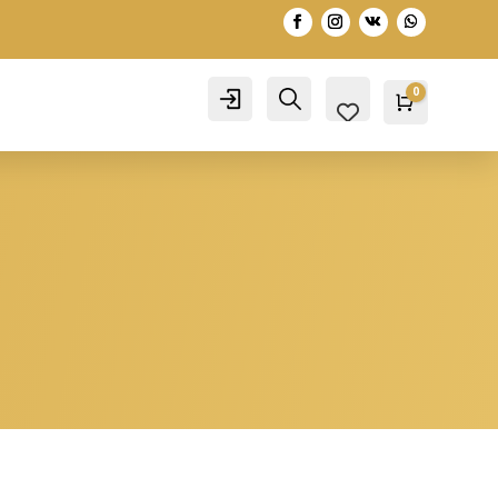
0
Account
Search
Warenko
0,00
€