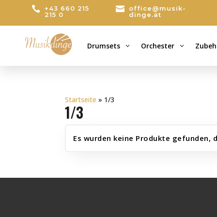

+43 660 215

office@musik-
215 0
dinge.at
Drumsets
Orchester
Zubeh
3
3
Startseite
»
1/3
1/3
Es wurden keine Produkte gefunden, d