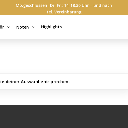
Mo.geschlossen- Di- Fr.: 14-18.30 Uhr – und nach
tel. Vereinbarung
Highlights
ör
Noten
3
3
ie deiner Auswahl entsprechen.