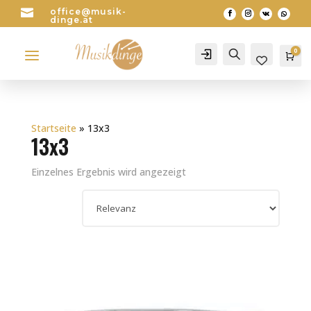

office@musik-
dinge.at
a
0
Account
Search
Wa
0
Startseite
»
13x3
13x3
Einzelnes Ergebnis wird angezeigt