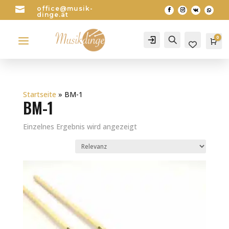

office@musik-
dinge.at
a
0
Account
Search
Wa
0
Startseite
»
BM-1
BM-1
Einzelnes Ergebnis wird angezeigt