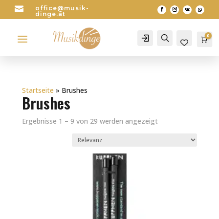

office@musik-
dinge.at
a
0
Account
Search
Wa
0
Startseite
»
Brushes
Brushes
Ergebnisse 1 – 9 von 29 werden angezeigt