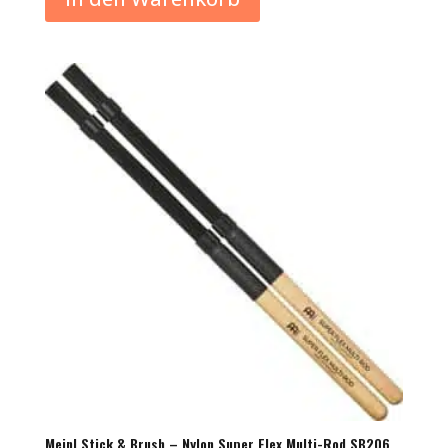
Meinl Stick & Brush – Nylon Super Flex Multi-Rod SB206