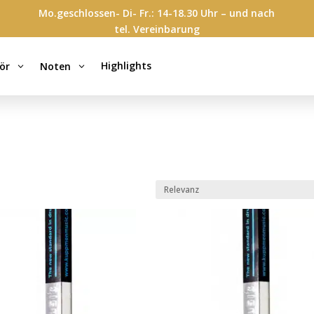
Mo.geschlossen- Di- Fr.: 14-18.30 Uhr – und nach
tel. Vereinbarung
Highlights
ör
Noten
3
3