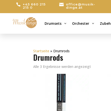

+43 660 215

office@musik-
215 0
dinge.at
Drumsets
Orchester
Zubeh
3
3
Startseite
»
Drumrods
Drumrods
Alle 3 Ergebnisse werden angezeigt