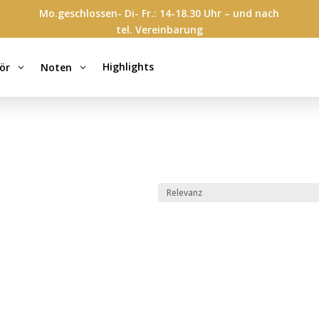
Mo.geschlossen- Di- Fr.: 14-18.30 Uhr – und nach
tel. Vereinbarung
Highlights
ör
Noten
3
3