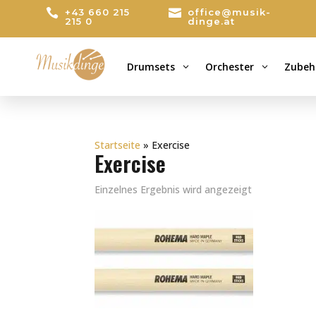

+43 660 215

office@musik-
215 0
dinge.at
Drumsets
Orchester
Zubeh
3
3
Startseite
»
Exercise
Exercise
Einzelnes Ergebnis wird angezeigt