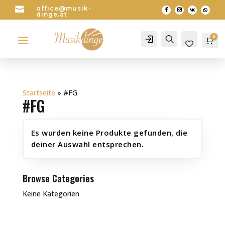

office@musik-
dinge.at
a
0
Account
Search
Wa
0
Startseite
»
#FG
#FG
Es wurden keine Produkte gefunden, die
deiner Auswahl entsprechen.
Browse Categories
Keine Kategorien