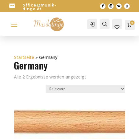

office@musik-
dinge.at
a
0
Account
Search
Wa
0
Startseite
»
Germany
Germany
Alle 2 Ergebnisse werden angezeigt