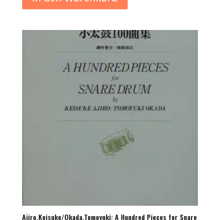
Ajiro,Keisuke/Okada,Tomoyuki: A Hundred Pieces for Snare