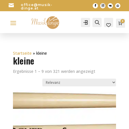

office@musik-
dinge.at
a
0
Account
Search
Wa
0
Startseite
»
kleine
kleine
Ergebnisse 1 – 9 von 321 werden angezeigt