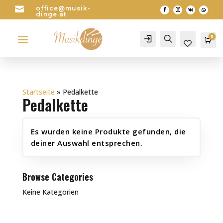

office@musik-
dinge.at
a
0
Account
Search
Wa
0
Startseite
»
Pedalkette
Pedalkette
Es wurden keine Produkte gefunden, die
deiner Auswahl entsprechen.
Browse Categories
Keine Kategorien