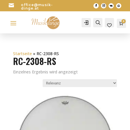

office@musik-
dinge.at
a
0
Account
Search
Wa
0
Startseite
»
RC-2308-RS
RC-2308-RS
Einzelnes Ergebnis wird angezeigt