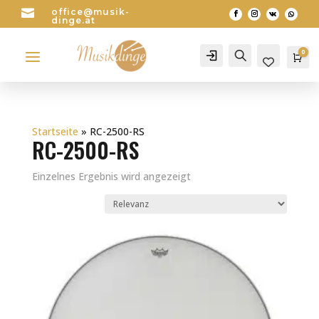

office@musik-
dinge.at
a
0
Account
Search
Wa
0
Startseite
»
RC-2500-RS
RC-2500-RS
Einzelnes Ergebnis wird angezeigt