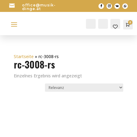

office@musik-
dinge.at
a
0
Account
Search
Wa
0
Startseite
»
rc-3008-rs
rc-3008-rs
Einzelnes Ergebnis wird angezeigt