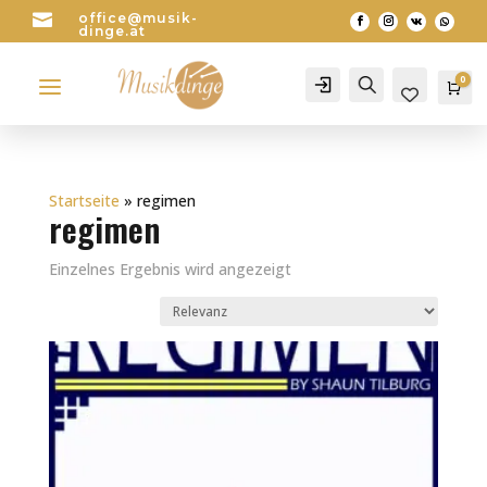

office@musik-
dinge.at
a
0
Account
Search
Wa
0
Startseite
»
regimen
regimen
Einzelnes Ergebnis wird angezeigt