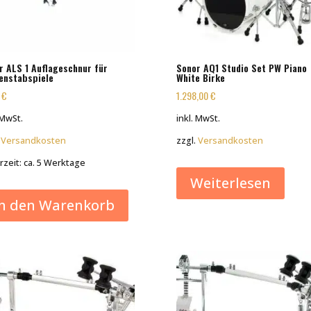
r ALS 1 Auflageschnur für
Sonor AQ1 Studio Set PW Piano
enstabspiele
White Birke
0
€
1.298,00
€
 MwSt.
inkl. MwSt.
.
Versandkosten
zzgl.
Versandkosten
rzeit:
ca. 5 Werktage
Weiterlesen
In den Warenkorb