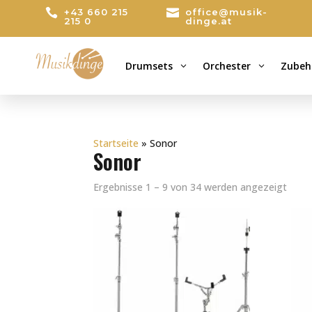

+43 660 215

office@musik-
215 0
dinge.at
Drumsets
Orchester
Zubeh
3
3
Startseite
»
Sonor
Sonor
Ergebnisse 1 – 9 von 34 werden angezeigt