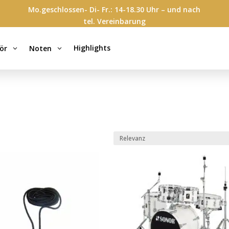
Mo.geschlossen- Di- Fr.: 14-18.30 Uhr – und nach
tel. Vereinbarung
Highlights
ör
Noten
3
3