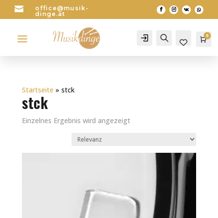

office@musik-
dinge.at
a
0
Account
Search
Wa
0
Startseite
»
stck
stck
Einzelnes Ergebnis wird angezeigt