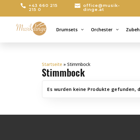

+43 660 215

office@musik-
215 0
dinge.at
Drumsets
Orchester
Zubeh
3
3
Startseite
»
Stimmbock
Stimmbock
Es wurden keine Produkte gefunden, d