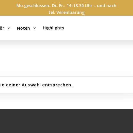
Mo.geschlossen- Di- Fr.: 14-18.30 Uhr – und nach
tel. Vereinbarung
Highlights
ör
Noten
3
3
ie deiner Auswahl entsprechen.