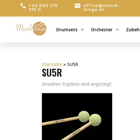

+43 660 215

office@musik-
215 0
dinge.at
Drumsets
Orchester
Zubeh
3
3
Startseite
»
SU5R
SU5R
Einzelnes Ergebnis wird angezeigt