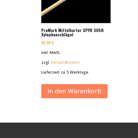
ProMark Mittelharter SPYR SU5R
Xylophonschlägel
45,90
€
inkl. MwSt.
zzgl.
Versandkosten
Lieferzeit:
ca. 5 Werktage
In den Warenkorb