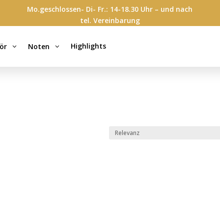
Mo.geschlossen- Di- Fr.: 14-18.30 Uhr – und nach
tel. Vereinbarung
Highlights
ör
Noten
3
3