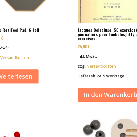
s RealFeel Pad, 6 Zoll
Jacques Delecluse, 50 exercice
journaliers pour timbales,fifty d
0
€
exercises
25,90
€
 MwSt.
inkl. MwSt.
.
Versandkosten
zzgl.
Versandkosten
Weiterlesen
Lieferzeit:
ca. 5 Werktage
In den Warenkor