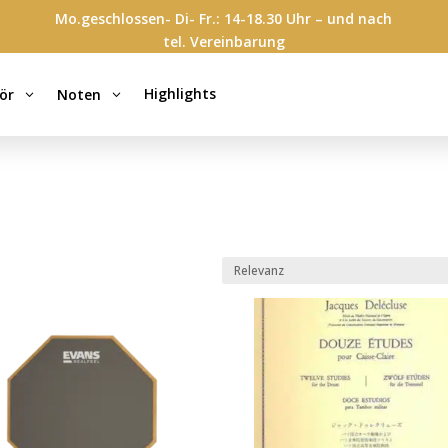
Mo.geschlossen- Di- Fr.: 14-18.30 Uhr – und nach
tel. Vereinbarung
Highlights
ör
Noten
3
3