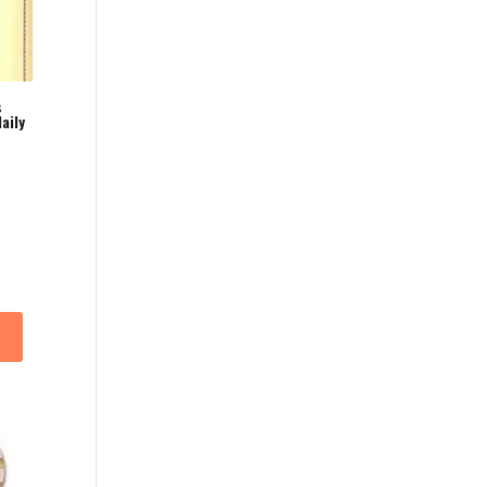
s
aily
b