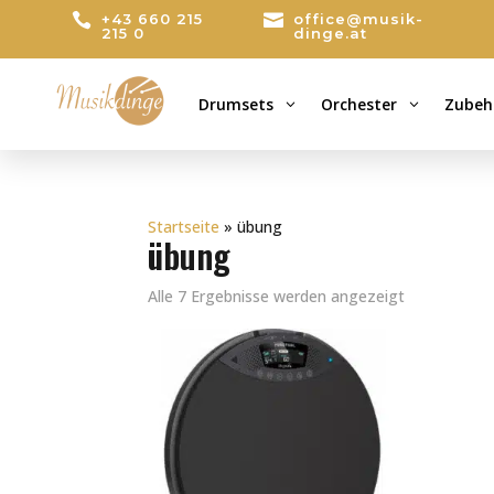

+43 660 215

office@musik-
215 0
dinge.at
Drumsets
Orchester
Zubeh
3
3
Startseite
»
übung
übung
Alle 7 Ergebnisse werden angezeigt