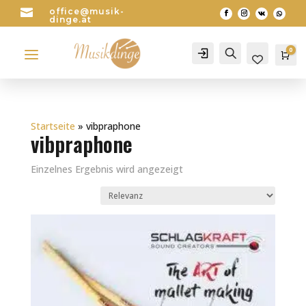

office@musik-
dinge.at
a
0
Account
Search
Wa
0
Startseite
»
vibpraphone
vibpraphone
Einzelnes Ergebnis wird angezeigt