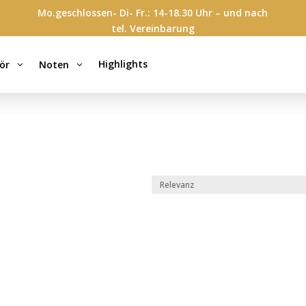
Mo.geschlossen- Di- Fr.: 14-18.30 Uhr – und nach
tel. Vereinbarung
Highlights
ör
Noten
3
3