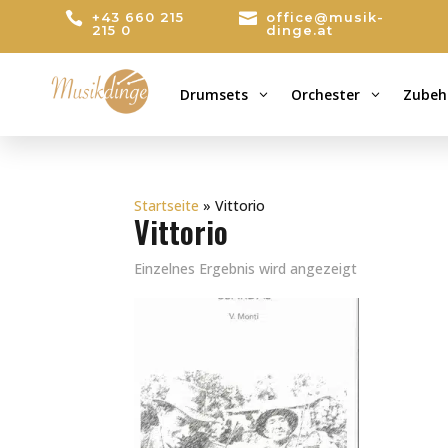

+43 660 215

office@musik-
215 0
dinge.at
Drumsets
Orchester
Zubeh
3
3
Startseite
»
Vittorio
Vittorio
Einzelnes Ergebnis wird angezeigt