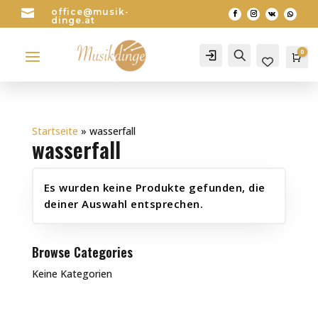

office@musik-
dinge.at
a
0
Account
Search
Wa
0
Startseite
»
wasserfall
wasserfall
Es wurden keine Produkte gefunden, die
deiner Auswahl entsprechen.
Browse Categories
Keine Kategorien