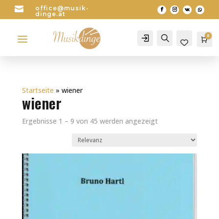

office@musik-
dinge.at
a
0
Account
Search
Wa
0
Startseite
»
wiener
wiener
Ergebnisse 1 – 9 von 45 werden angezeigt