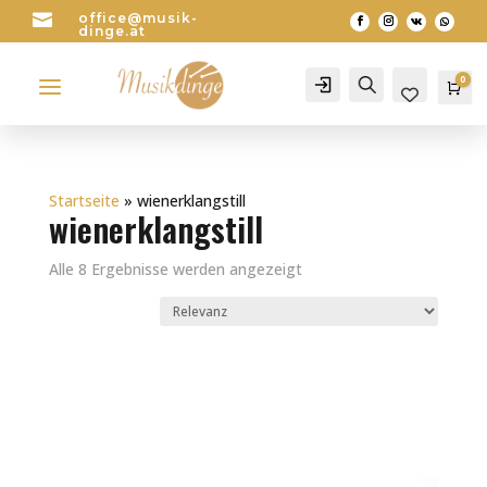

office@musik-
dinge.at
a
0
Account
Search
Wa
0
Startseite
»
wienerklangstill
wienerklangstill
Alle 8 Ergebnisse werden angezeigt