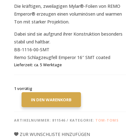
Die kräftigen, zweilagigen Mylar®-Folien von REMO
Emperor® erzeugen einen voluminösen und warmen
Ton mit starker Projektion.
Dabei sind sie aufgrund ihrer Konstruktion besonders
stabil und haltbar.
BB-1116-00-SMT
Remo Schlagzeugfell Emperor 16″ SMT coated
Lieferzeit:
ca. 5 Werktage
1 vorrätig
IN DEN WARENKORB
REMO
EMPEROR
SMT
ARTIKELNUMMER:
811546
KATEGORIE:
TOM-TOMS
COATED
16"
ZUR WUNSCHLISTE HINZUFÜGEN
SCHLAGZEUGFELL