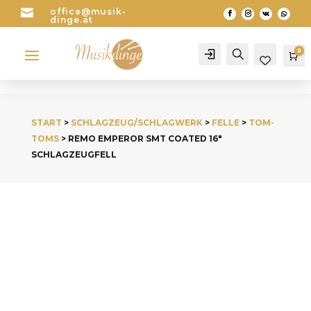

office@musik-
dinge.at
a
0
Account
Search
Wa
START
>
SCHLAGZEUG/SCHLAGWERK
>
FELLE
>
TOM-
TOMS
> REMO EMPEROR SMT COATED 16″
SCHLAGZEUGFELL