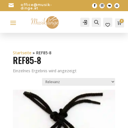

office@musik-
dinge.at
a
0
Account
Search
Wa
0
Startseite
»
REF85-8
REF85-8
Einzelnes Ergebnis wird angezeigt