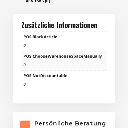
REVIEWS (0)
Zusätzliche Informationen
POS:BlockArticle
0
POS:ChooseWarehouseSpaceManually
0
POS:NotDiscountable
0
Persönliche Beratung