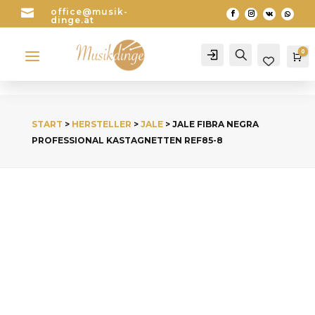

office@musik-
dinge.at
a
0
Account
Search
Wa
START
>
HERSTELLER
>
JALE
> JALE FIBRA NEGRA
PROFESSIONAL KASTAGNETTEN REF85-8