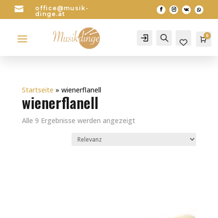

office@musik-
dinge.at
a
0
Account
Search
Wa
0
Startseite
»
wienerflanell
wienerflanell
Alle 9 Ergebnisse werden angezeigt