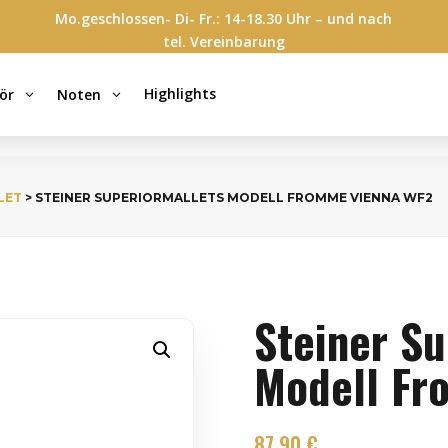
Mo.geschlossen- Di- Fr.: 14-18.30 Uhr – und nach
tel. Vereinbarung
Highlights
ör
Noten
3
3
LET
> STEINER SUPERIORMALLETS MODELL FROMME VIENNA WF2
Steiner Su
Modell Fr
87,90
€