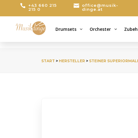

+43 660 215

office@musik-
215 0
dinge.at
Drumsets
Orchester
Zubeh
3
3
START
>
HERSTELLER
>
STEINER SUPERIORMAL