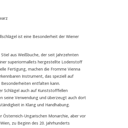
warz
llschlägel ist eine Besonderheit der Wiener
e Stiel aus Weißbuche, der seit Jahrzehnten
iner superiormallets hergestellte Lodenstoff
onelle Fertigung, machen die Fromme Vienna
rkennbaren Instrument, das speziell auf
n Besonderheiten entfalten kann.
er Schlägel auch auf Kunststofffellen
len seine Verwendung und überzeugt auch dort
nständigkeit in Klang und Handhabung.
er Österreich-Ungarischen Monarchie, aber vor
 Wien, zu Beginn des 20. Jahrhunderts