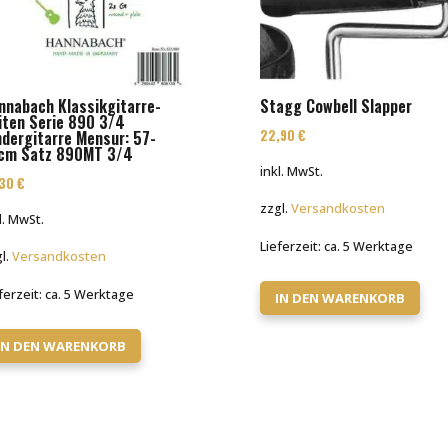
nnabach Klassikgitarre-
Stagg Cowbell Slapper
iten Serie 890 3/4
22,90
€
ndergitarre Mensur: 57-
cm Satz 890MT 3/4
inkl. MwSt.
,30
€
zzgl.
Versandkosten
l. MwSt.
Lieferzeit:
ca. 5 Werktage
l.
Versandkosten
ferzeit:
ca. 5 Werktage
IN DEN WARENKORB
IN DEN WARENKORB