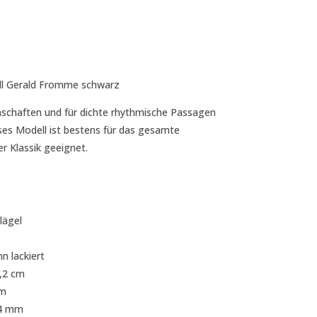
ll Gerald Fromme schwarz
enschaften und für dichte rhythmische Passagen
ses Modell ist bestens für das gesamte
r Klassik geeignet.
lägel
n lackiert
4,2 cm
mm
24 mm