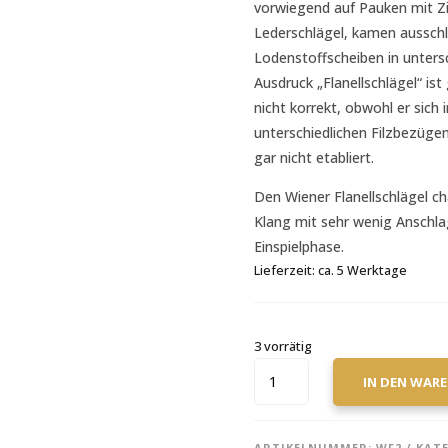
vorwiegend auf Pauken mit Z
Lederschlägel, kamen ausschli
Lodenstoffscheiben in unters
Ausdruck „Flanellschlägel“
nicht korrekt, obwohl er sich 
unterschiedlichen Filzbezügen
gar nicht etabliert.
Den Wiener Flanellschlägel cha
Klang mit sehr wenig Anschla
Einspielphase.
Lieferzeit:
ca. 5 Werktage
3 vorrätig
STEINER
IN DEN WAR
SUPERIORMALLETS
MODELL
FROMME
ARTIKELNUMMER:
WF2
KAT