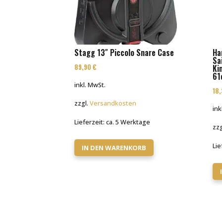
Stagg 13″ Piccolo Snare Case
Ha
Sa
89,90
€
Ki
61
inkl. MwSt.
18
zzgl.
Versandkosten
ink
Lieferzeit:
ca. 5 Werktage
zzg
Lie
IN DEN WARENKORB