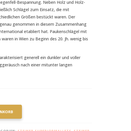
iegenfell-Bespannung. Neben Holz und Holz-
eßlich Schlägel zum Einsatz, die mit
chiedlichen Größen bestückt waren. Der
 ist genau genommen in diesem Zusammenhang
international etabliert hat. Paukenschlägel mit
 waren in Wien zu Beginn des 20. Jh. wenig bis
rakterisiert generell ein dunkler und voller
ggeräusch nach einer mitunter langen
ENKORB
EGORIEN:
STEINER SUPERIORMALLETS
,
STEINER