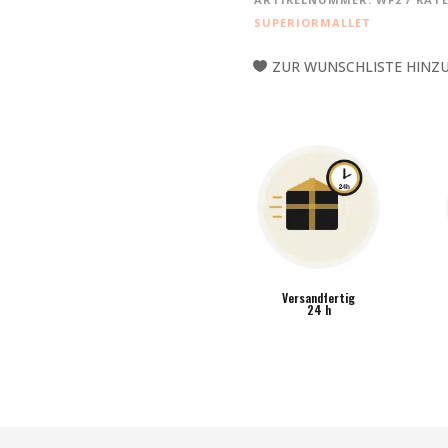
VIENNA
SUPERIORMALLET
WF2
MENGE
ZUR WUNSCHLISTE HINZ
Versandfertig
24 h