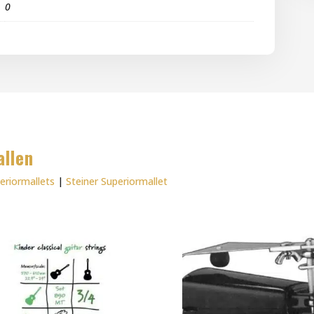
0
allen
eriormallets
|
Steiner Superiormallet