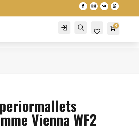
0
Account
Search
Warenko
0,00
€
periormallets
omme Vienna WF2