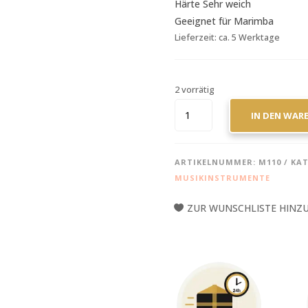
Härte Sehr weich
Geeignet für Marimba
Lieferzeit:
ca. 5 Werktage
2 vorrätig
ADAMS
IN DEN WAR
BOGDAN
BACANU
MARIMBA
ARTIKELNUMMER:
M110
KAT
MALLET
MUSIKINSTRUMENTE
M110
MENGE
ZUR WUNSCHLISTE HINZ