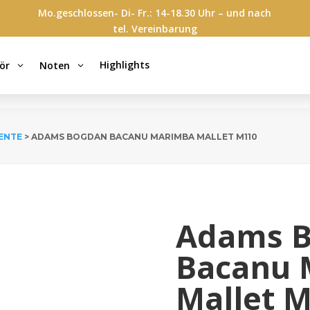
Mo.geschlossen- Di- Fr.: 14-18.30 Uhr – und nach
tel. Vereinbarung
Highlights
ör
Noten
3
3
ENTE
> ADAMS BOGDAN BACANU MARIMBA MALLET M110
Adams 
Bacanu 
Mallet 