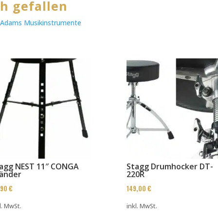
h gefallen
|
Adams Musikinstrumente
agg NEST 11″ CONGA
Stagg Drumhocker DT-
änder
220R
,90
€
149,00
€
l. MwSt.
inkl. MwSt.