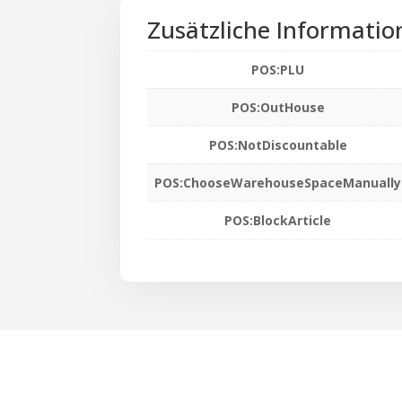
Zusätzliche Informatio
POS:PLU
POS:OutHouse
POS:NotDiscountable
POS:ChooseWarehouseSpaceManually
POS:BlockArticle