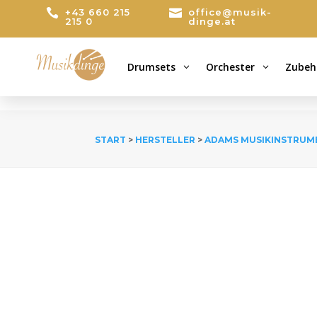

+43 660 215

office@musik-
215 0
dinge.at
Drumsets
Orchester
Zubeh
3
3
START
>
HERSTELLER
>
ADAMS MUSIKINSTRUM