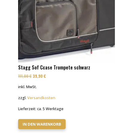
Stagg Sof Ccase Trompete schwarz
Ursprünglicher
Aktueller
111,00
€
39,90
€
Preis
Preis
inkl. MwSt.
war:
ist:
zzgl.
Versandkosten
111,00 €
39,90 €.
Lieferzeit:
ca. 5 Werktage
IN DEN WARENKORB