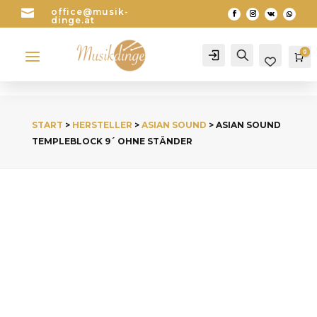

office@musik-
dinge.at
a
0
Account
Search
Wa
START
>
HERSTELLER
>
ASIAN SOUND
> ASIAN SOUND
TEMPLEBLOCK 9´ OHNE STÄNDER