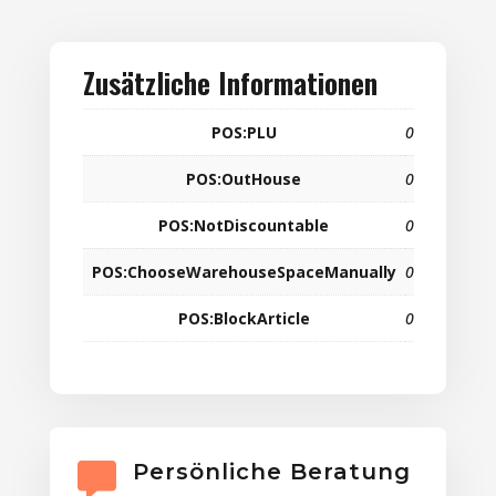
Zusätzliche Informationen
POS:PLU
0
POS:OutHouse
0
POS:NotDiscountable
0
POS:ChooseWarehouseSpaceManually
0
POS:BlockArticle
0
Persönliche Beratung