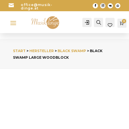

office@musik-
dinge.at
a
0
Account
Search
Wa
START
>
HERSTELLER
>
BLACK SWAMP
> BLACK
SWAMP LARGE WOODBLOCK