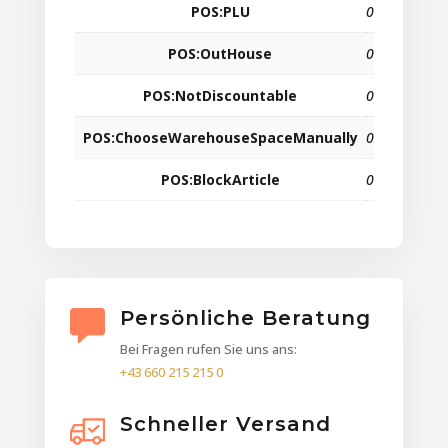
POS:PLU
0
POS:OutHouse
0
POS:NotDiscountable
0
POS:ChooseWarehouseSpaceManually
0
POS:BlockArticle
0
Persönliche Beratung
Bei Fragen rufen Sie uns ans:
+43 660 215 215 0
Schneller Versand