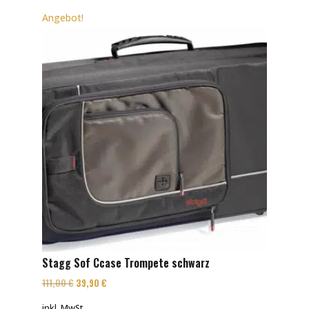
Angebot!
Stagg Sof Ccase Trompete schwarz
Ursprünglicher
Aktueller
111,00
€
39,90
€
Preis
Preis
inkl. MwSt.