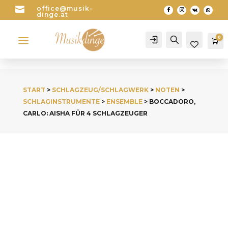

office@musik-
dinge.at
a
0
Account
Search
Wa
START
>
SCHLAGZEUG/SCHLAGWERK
>
NOTEN
>
SCHLAGINSTRUMENTE
>
ENSEMBLE
> BOCCADORO,
CARLO: AISHA FÜR 4 SCHLAGZEUGER