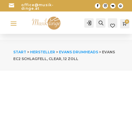

office@musik-
dinge.at
a
0
Account
Search
Wa
START
>
HERSTELLER
>
EVANS DRUMHEADS
> EVANS
EC2 SCHLAGFELL, CLEAR, 12 ZOLL