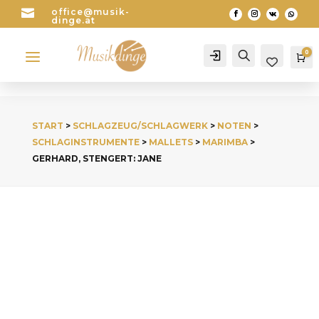

office@musik-
dinge.at
a
0
Account
Search
Wa
START
>
SCHLAGZEUG/SCHLAGWERK
>
NOTEN
>
SCHLAGINSTRUMENTE
>
MALLETS
>
MARIMBA
>
GERHARD, STENGERT: JANE