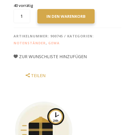
40 vorrätig
GEWA
IN DEN WARENKORB
ORCHESTERPULT
VE5
OMS-
ARTIKELNUMMER:
900745
KATEGORIEN:
15B
NOTENSTÄNDER
,
GEWA
SCHWARZ
MENGE
ZUR WUNSCHLISTE HINZUFÜGEN
TEILEN