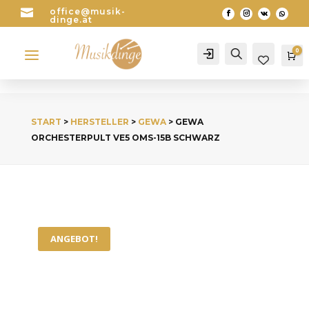

office@musik-
dinge.at
a
0
Account
Search
Wa
START
>
HERSTELLER
>
GEWA
> GEWA
ORCHESTERPULT VE5 OMS-15B SCHWARZ
ANGEBOT!