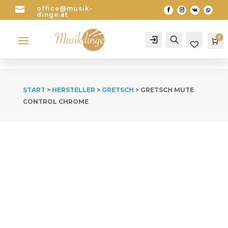

office@musik-
dinge.at
a
0
Account
Search
Wa
START
>
HERSTELLER
>
GRETSCH
> GRETSCH MUTE
CONTROL CHROME