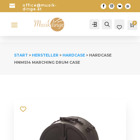

office@musik-
dinge.at
a
0
Account
Search
Wa
START
>
HERSTELLER
>
HARDCASE
> HARDCASE
HNMS14 MARCHING DRUM CASE