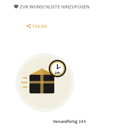
–
ZUR WUNSCHLISTE HINZUFÜGEN
8“)
-
PINK
TEILEN
/
KOMPLETT
GEPOLSTERT
MENGE
Versandfertig 24 h