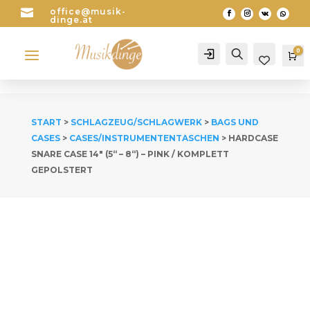

office@musik-
dinge.at
a
0
Account
Search
Wa
START
>
SCHLAGZEUG/SCHLAGWERK
>
BAGS UND
CASES
>
CASES/INSTRUMENTENTASCHEN
> HARDCASE
SNARE CASE 14″ (5“ – 8“) – PINK / KOMPLETT
GEPOLSTERT