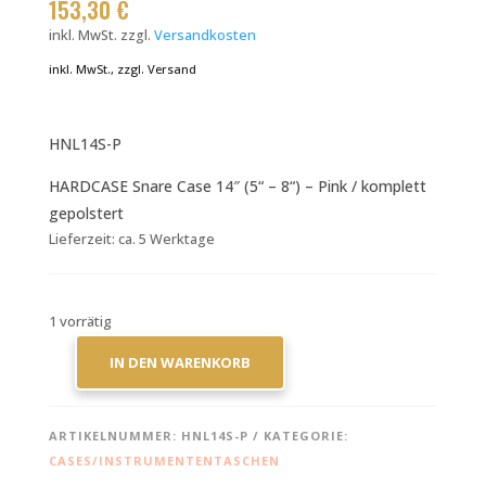
153,30
€
inkl. MwSt.
zzgl.
Versandkosten
inkl. MwSt., zzgl. Versand
HNL14S-P
HARDCASE Snare Case 14″ (5“ – 8“) – Pink / komplett
gepolstert
Lieferzeit:
ca. 5 Werktage
1 vorrätig
IN DEN WARENKORB
HARDCASE
SNARE
CASE
ARTIKELNUMMER:
HNL14S-P
KATEGORIE:
14"
CASES/INSTRUMENTENTASCHEN
(5“