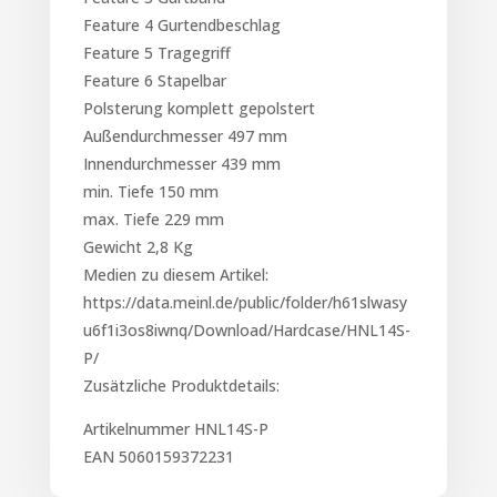
Feature 4 Gurtendbeschlag
Feature 5 Tragegriff
Feature 6 Stapelbar
Polsterung komplett gepolstert
Außendurchmesser 497 mm
Innendurchmesser 439 mm
min. Tiefe 150 mm
max. Tiefe 229 mm
Gewicht 2,8 Kg
Medien zu diesem Artikel:
https://data.meinl.de/public/folder/h61slwasy
u6f1i3os8iwnq/Download/Hardcase/HNL14S-
P/
Zusätzliche Produktdetails:
Artikelnummer HNL14S-P
EAN 5060159372231