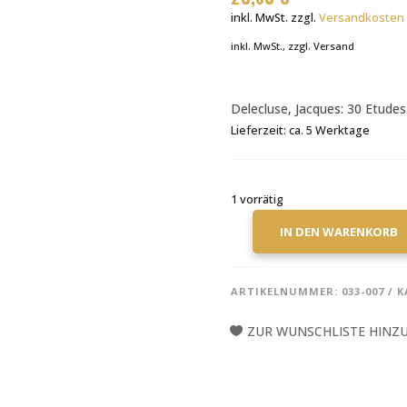
inkl. MwSt.
zzgl.
Versandkosten
inkl. MwSt., zzgl. Versand
Delecluse, Jacques: 30 Etudes
Lieferzeit:
ca. 5 Werktage
1 vorrätig
IN DEN WARENKORB
JACQUES
DELECLUSE:
30
ARTIKELNUMMER:
033-007
K
ETUDES
VOL.
ZUR WUNSCHLISTE HINZ
2
POUR
TIMBALES