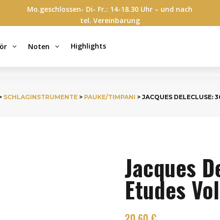
Mo.geschlossen- Di- Fr.: 14-18.30 Uhr – und nach
tel. Vereinbarung
Highlights
ör
Noten
3
3
>
SCHLAGINSTRUMENTE
>
PAUKE/TIMPANI
> JACQUES DELECLUSE: 3
Jacques D
Etudes Vol
20,60
€