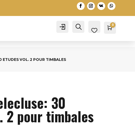
0
Account
Search
Warenko
0,00
€
0 ETUDES VOL. 2 POUR TIMBALES
elecluse: 30
. 2 pour timbales