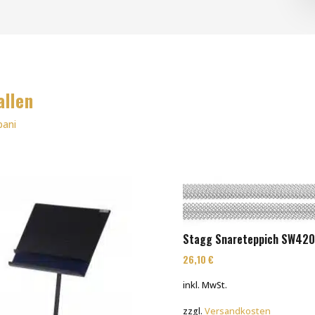
allen
pani
Stagg Snareteppich SW420
26,10
€
inkl. MwSt.
zzgl.
Versandkosten