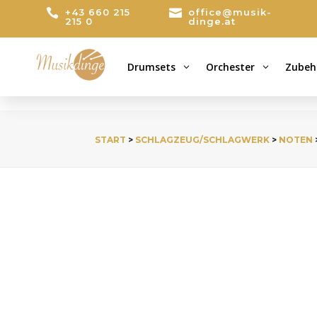

+43 660 215

office@musik-
215 0
dinge.at
Drumsets
Orchester
Zubeh
3
3
START
>
SCHLAGZEUG/SCHLAGWERK
>
NOTEN