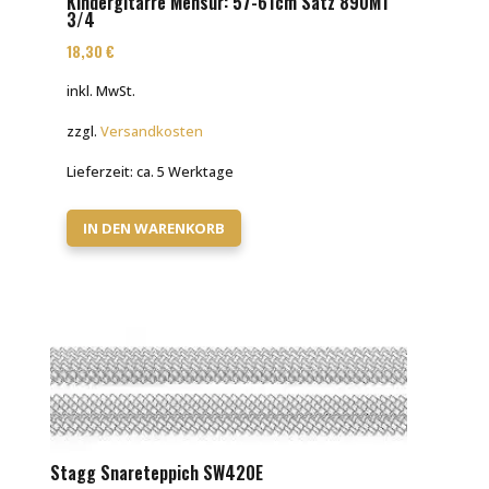
Kindergitarre Mensur: 57-61cm Satz 890MT
3/4
18,30
€
inkl. MwSt.
zzgl.
Versandkosten
Lieferzeit:
ca. 5 Werktage
IN DEN WARENKORB
Stagg Snareteppich SW420E