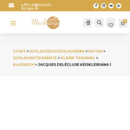

office@musik-
dinge.at
a
0
Account
Search
Wa
START
>
SCHLAGZEUG/SCHLAGWERK
>
NOTEN
>
SCHLAGINSTRUMENTE
>
KLEINE TROMMEL
>
KLASSISCH
> JACQUES DELÉCLUSE KEISKLEIRIANA 1