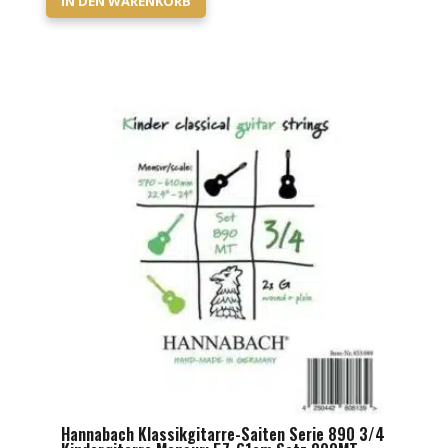
IN DEN WARENKORB
Hannabach Klassikgitarre-Saiten Serie 890 3/4