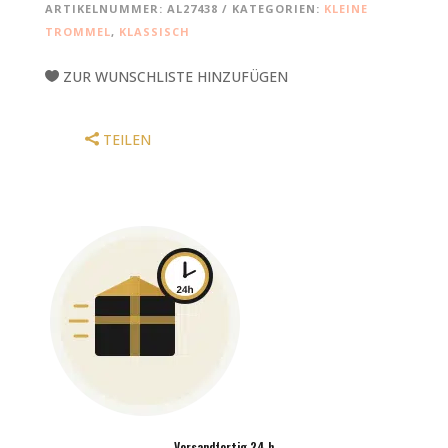
ARTIKELNUMMER:
AL27438
KATEGORIEN:
KLEINE
1
TROMMEL
,
KLASSISCH
MENGE
ZUR WUNSCHLISTE HINZUFÜGEN
TEILEN
Versandfertig 24 h