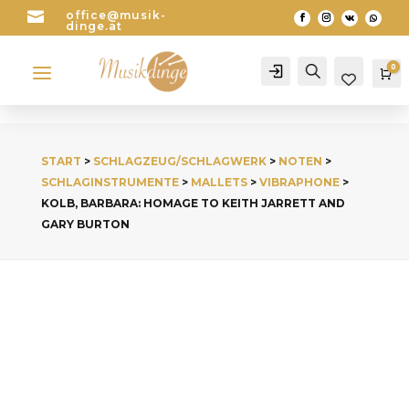

office@musik-
dinge.at
a
0
Account
Search
Wa
START
>
SCHLAGZEUG/SCHLAGWERK
>
NOTEN
>
SCHLAGINSTRUMENTE
>
MALLETS
>
VIBRAPHONE
>
KOLB, BARBARA: HOMAGE TO KEITH JARRETT AND
GARY BURTON