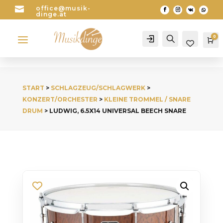

office@musik-
dinge.at
a
0
Account
Search
Wa
START
>
SCHLAGZEUG/SCHLAGWERK
>
KONZERT/ORCHESTER
>
KLEINE TROMMEL / SNARE
DRUM
> LUDWIG, 6.5X14 UNIVERSAL BEECH SNARE