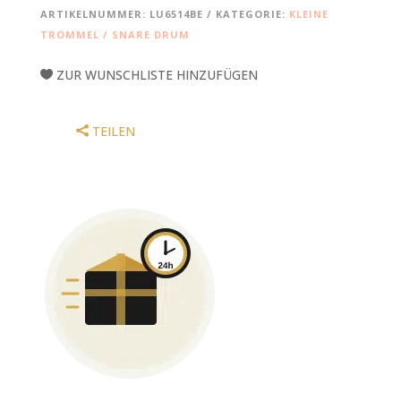
UNIVERSAL
ARTIKELNUMMER:
LU6514BE
KATEGORIE:
KLEINE
BEECH
TROMMEL / SNARE DRUM
SNARE
MENGE
ZUR WUNSCHLISTE HINZUFÜGEN
TEILEN