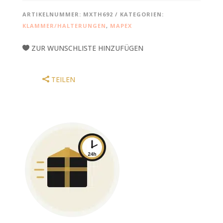
TH692,
ARTIKELNUMMER:
MXTH692
KATEGORIEN:
CHROME,
KLAMMER/HALTERUNGEN
,
MAPEX
FÜR
SATURN
ZUR WUNSCHLISTE HINZUFÜGEN
IV
MENGE
TEILEN