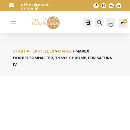

office@musik-
dinge.at
a
0
Account
Search
Wa
START
>
HERSTELLER
>
MAPEX
> MAPEX
DOPPELTOMHALTER, TH692, CHROME, FÜR SATURN
IV