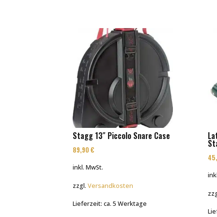
Stagg 13″ Piccolo Snare Case
La
St
89,90
€
45
inkl. MwSt.
ink
zzgl.
Versandkosten
zzg
Lieferzeit:
ca. 5 Werktage
Lie