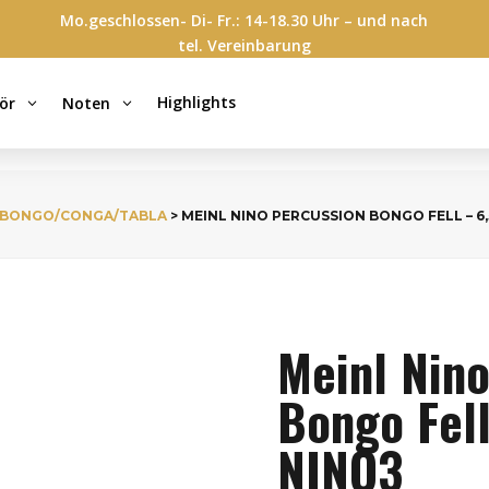
Mo.geschlossen- Di- Fr.: 14-18.30 Uhr – und nach
tel. Vereinbarung
Highlights
ör
Noten
3
3
BONGO/CONGA/TABLA
> MEINL NINO PERCUSSION BONGO FELL – 6,
Meinl Nin
Bongo Fell
NINO3