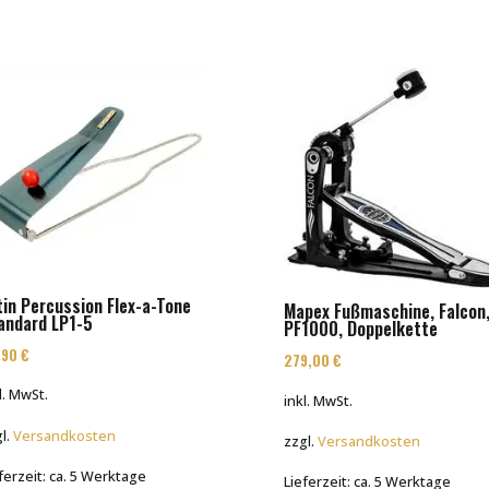
tin Percussion Flex-a-Tone
Mapex Fußmaschine, Falcon
andard LP1-5
PF1000, Doppelkette
,90
€
279,00
€
l. MwSt.
inkl. MwSt.
l.
Versandkosten
zzgl.
Versandkosten
ferzeit:
ca. 5 Werktage
Lieferzeit:
ca. 5 Werktage