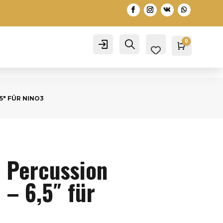
0
Account
Search
Warenko
0,00
€
5″ FÜR NINO3
o Percussion
 – 6,5″ für