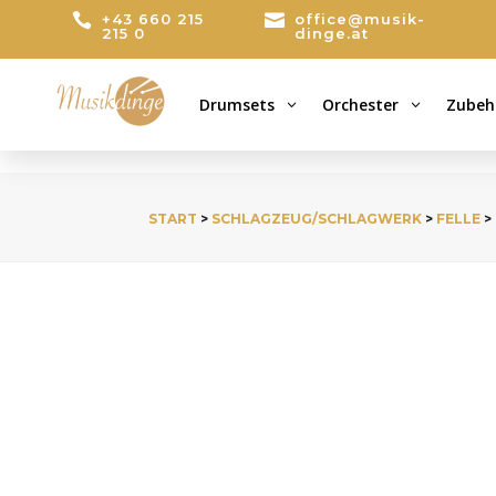

+43 660 215

office@musik-
215 0
dinge.at
Drumsets
Orchester
Zubeh
3
3
START
>
SCHLAGZEUG/SCHLAGWERK
>
FELLE
>